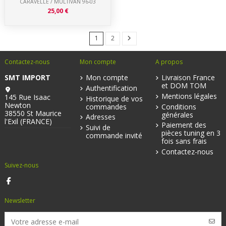
CARAVELLE / MULTIVAN 96-03
25,00 €
1
2
Contactez-nous
Mon compte
A propos
SMT IMPORT
Mon compte
Livraison France
et DOM TOM
Authentification
Mentions légales
145 Rue Isaac
Historique de vos
Newton
commandes
Conditions
38550 St Maurice
générales
Adresses
l'Exil (FRANCE)
Paiement des
Suivi de
pièces tuning en 3
commande invité
fois sans frais
Contactez-nous
Suivez-nous
Newsletter