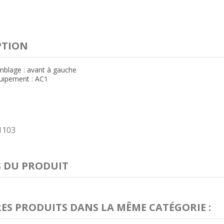
PTION
mblage : avant à gauche
quipement : AC1
1103
S DU PRODUIT
RES PRODUITS DANS LA MÊME CATÉGORIE :