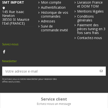
SMT IMPORT
Mon compte
Livraison France
et DOM TOM
Authentification
Mentions légales
145 Rue Isaac
Historique de vos
Newton
commandes
Conditions
38550 St Maurice
générales
Adresses
l'Exil (FRANCE)
Paiement des
Suivi de
pièces tuning en 3
commande invité
fois sans frais
Contactez-nous
Suivez-nous
Newsletter
Inscrivez-vous à notre newsletter pour recevoir des
offres exclusives.
Service client
Ecrivez-nous un message