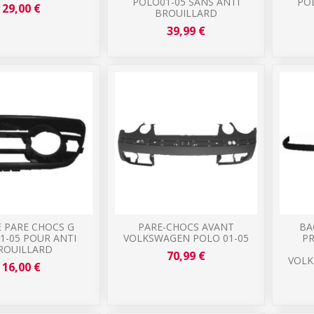
POLO01-05 SANS ANTI
POL
29,00 €
BROUILLARD
39,99 €
E PARE CHOCS G
PARE-CHOCS AVANT
BA
1-05 POUR ANTI
VOLKSWAGEN POLO 01-05
PR
ROUILLARD
70,99 €
VOLK
16,00 €