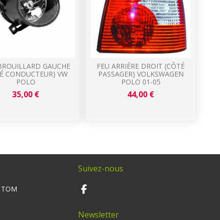
BROUILLARD GAUCHE
FEU ARRIÈRE DROIT (CÔTÉ
TÉ CONDUCTEUR) VW
PASSAGER) VOLKSWAGEN
POLO
POLO 01-05
35,00 €
44,00 €
Suivez-nous
M TOM
Newsletter