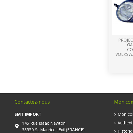
PROJEC
GA
CO
VOLKSW
Contactez-nous
Mon co
SMT IMPORT
Mon co
Authenti
145 Rue Isaac Newton
38550 St Maurice l'Exil (FRANCE)
Histori