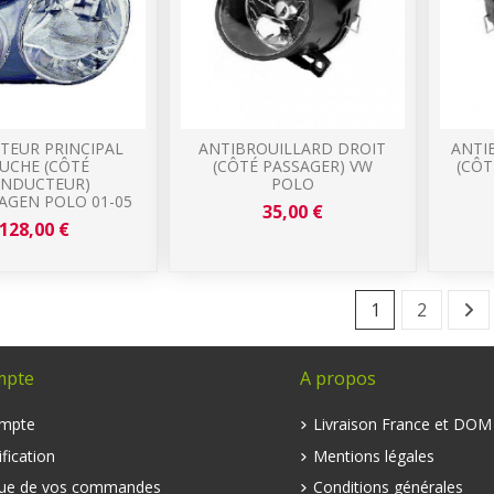
TEUR PRINCIPAL
ANTIBROUILLARD DROIT
ANTI
UCHE (CÔTÉ
(CÔTÉ PASSAGER) VW
(CÔ
NDUCTEUR)
POLO
AGEN POLO 01-05
35,00 €
128,00 €
1
2
mpte
A propos
mpte
Livraison France et DO
fication
Mentions légales
que de vos commandes
Conditions générales