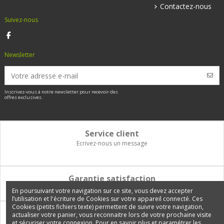
Contactez-nous
Suivez-nous
Newsletter
Inscrivez-vous à notre newsletter pour recevoir des
offres exclusives.
Service client
Ecrivez-nous un message
Garantie satisfaction
Vous disposez de 14 jours pour changer d'avis et être remboursé
En poursuivant votre navigation sur ce site, vous devez accepter
l’utilisation et l'écriture de Cookies sur votre appareil connecté. Ces
Cookies (petits fichiers texte) permettent de suivre votre navigation,
Paiement 100% sécurisé
actualiser votre panier, vous reconnaitre lors de votre prochaine visite
et sécuriser votre connexion. Pour en savoir plus et paramétrer les
Carte bancaire, PayPal, 3 fois sans frais, virement bancaire