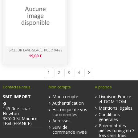
GICLEUR LAVE-GLACE. POLO 94-99
19,00 €
1
2
3
4
Contactez-nous
Mon compte
A propos
SMT IMPORT
Mon compte
Livraison France
et DOM TOM
Authentification
Mentions légales
145 Rue Isaac
Historique de vos
Newton
commandes
Conditions
38550 St Maurice
générales
Adresses
l'Exil (FRANCE)
Paiement des
Suivi de
pièces tuning en 3
commande invité
fois sans frais