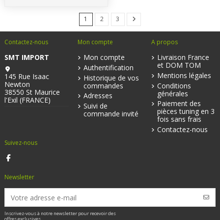
1
2
3
Contactez-nous
Mon compte
A propos
SMT IMPORT
Mon compte
Livraison France
et DOM TOM
Authentification
Mentions légales
145 Rue Isaac
Historique de vos
Newton
commandes
Conditions
38550 St Maurice
générales
Adresses
l'Exil (FRANCE)
Paiement des
Suivi de
pièces tuning en 3
commande invité
fois sans frais
Contactez-nous
Suivez-nous
Newsletter
Inscrivez-vous à notre newsletter pour recevoir des
offres exclusives.