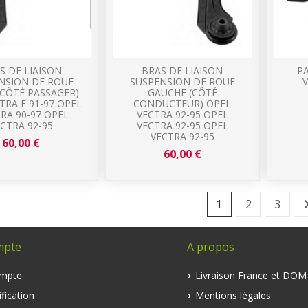
S DE LIAISON
BRAS DE LIAISON
P
NSION DE ROUE
SUSPENSION DE ROUE
V
(CÔTÉ PASSAGER)
GAUCHE (CÔTÉ
TRA F 91-97 OPEL
CONDUCTEUR) OPEL
RA 90-97 OPEL
VECTRA 92-95 OPEL
CTRA 92-95
VECTRA 92-95 OPEL
VECTRA 92-95
60,00 €
60,00 €
1
2
3
mpte
A propos
mpte
Livraison France et DO
fication
Mentions légales