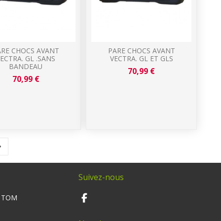
ARE CHOCS AVANT
PARE CHOCS AVANT
ECTRA. GL .SANS
VECTRA. GL ET GLS
BANDEAU
70,99 €
70,99 €
Suivez-nous
M TOM