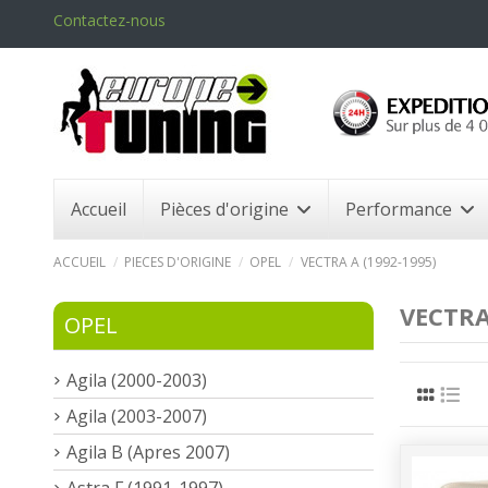
Contactez-nous
Accueil
Pièces d'origine
Performance
ACCUEIL
PIECES D'ORIGINE
OPEL
VECTRA A (1992-1995)
VECTRA
OPEL
Agila (2000-2003)
Agila (2003-2007)
Agila B (Apres 2007)
Astra F (1991-1997)