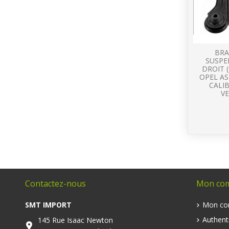
BRA
SUSPE
DROIT 
OPEL AS
CALIB
VE
Contactez-nous
Mon co
SMT IMPORT
Mon co
Authenti
145 Rue Isaac Newton