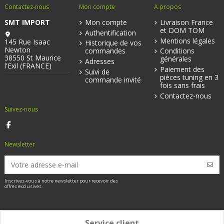
Contactez-nous
Mon compte
A propos
SMT IMPORT
Mon compte
Livraison France
et DOM TOM
Authentification
Mentions légales
145 Rue Isaac
Historique de vos
Newton
commandes
Conditions
38550 St Maurice
générales
Adresses
l'Exil (FRANCE)
Paiement des
Suivi de
pièces tuning en 3
commande invité
fois sans frais
Contactez-nous
Suivez-nous
Newsletter
Inscrivez-vous à notre newsletter pour recevoir des
offres exclusives.
Service client