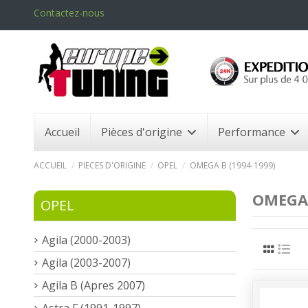
Contactez-nous
Accueil
Pièces d'origine
Performance
ACCUEIL
PIECES D'ORIGINE
OPEL
OMEGA B (1994-1999)
OMEGA 
OPEL
Agila (2000-2003)
Agila (2003-2007)
Agila B (Apres 2007)
Astra F (1991-1997)