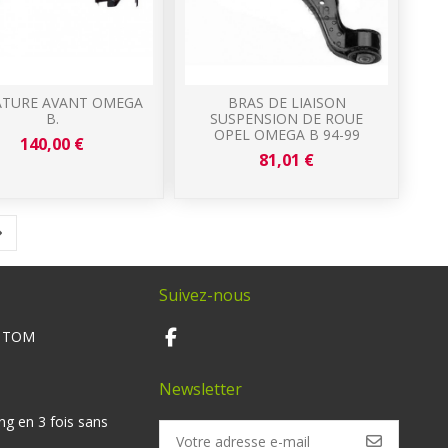
TURE AVANT OMEGA
BRAS DE LIAISON
B.
SUSPENSION DE ROUE
OPEL OMEGA B 94-99
140,00 €
81,01 €
Suivez-nous
M TOM
Newsletter
ng en 3 fois sans