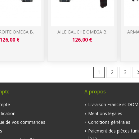
ROITE OMEGA B.
AILE GAUCHE OMEGA B.
ARMA
126,00 €
126,00 €
1
2
3
mpte
A propos
mpte
Livraison France et DO
fication
Mentions légales
que de vos commandes
Conditions générales
s
Paiement des pièces tuni
frais