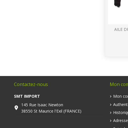
AILE D
Contactez-nous
Mon co
SMT IMPORT
Mon co
Authenti
145 Rue Isaac Newton
38550 St Maurice l'Exil (FRANCE)
Histori
Adresse