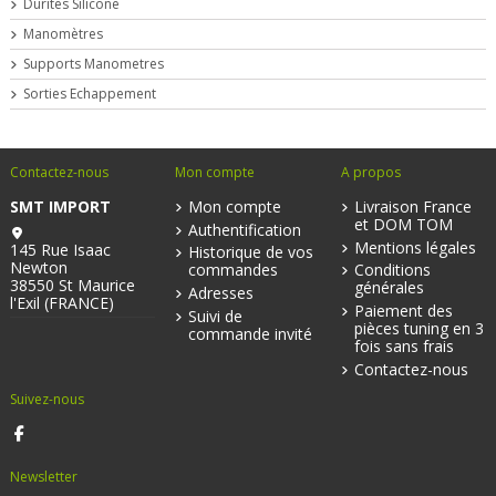
Durites Silicone
Manomètres
Supports Manometres
Sorties Echappement
Contactez-nous
Mon compte
A propos
SMT IMPORT
Mon compte
Livraison France
et DOM TOM
Authentification
Mentions légales
145 Rue Isaac
Historique de vos
Newton
commandes
Conditions
38550 St Maurice
générales
Adresses
l'Exil (FRANCE)
Paiement des
Suivi de
pièces tuning en 3
commande invité
fois sans frais
Contactez-nous
Suivez-nous
Newsletter