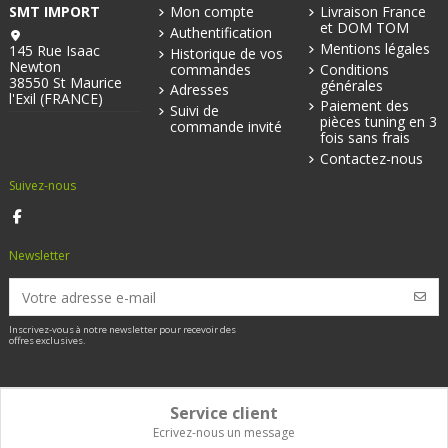
SMT IMPORT
Mon compte
Livraison France
et DOM TOM
Authentification
Mentions légales
145 Rue Isaac
Historique de vos
Newton
commandes
Conditions
38550 St Maurice
générales
Adresses
l'Exil (FRANCE)
Paiement des
Suivi de
pièces tuning en 3
commande invité
fois sans frais
Contactez-nous
Suivez-nous
Newsletter
Inscrivez-vous à notre newsletter pour recevoir des
offres exclusives.
Service client
Ecrivez-nous un message