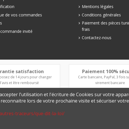
fication
Mentions légales
que de vos commandes
Conditions générales
s
Paiement des pièces tuni
frais
e commande invité
Contactez-nous
rantie satisfaction
Paiement 100% sécu
posez de 14 jours pour changer
Carte bancaire, PayPal, 3 fois sa
d'avis et être remboursé
virement bancaire
ccepter l’utilisation et l'écriture de Cookies sur votre appar
s reconnaitre lors de votre prochaine visite et sécuriser vot
autres-traceurs/que-dit-la-loi/