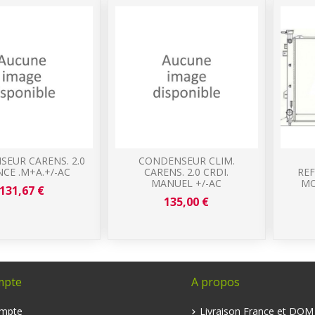
EUR CARENS. 2.0
CONDENSEUR CLIM.
NCE .M+A.+/-AC
CARENS. 2.0 CRDI.
RE
MANUEL +/-AC
MO
131,67 €
135,00 €
mpte
A propos
mpte
Livraison France et DO