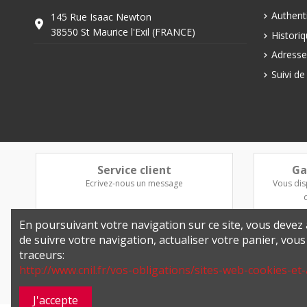
Authenti
145 Rue Isaac Newton
38550 St Maurice l'Exil (FRANCE)
Histori
Adresse
Suivi d
Service client
Ga
Ecrivez-nous un message
Vous dis
En poursuivant votre navigation sur ce site, vous devez a
de suivre votre navigation, actualiser votre panier, vou
traceurs:
http://www.cnil.fr/vos-obligations/sites-web-cookies-et-
J'accepte