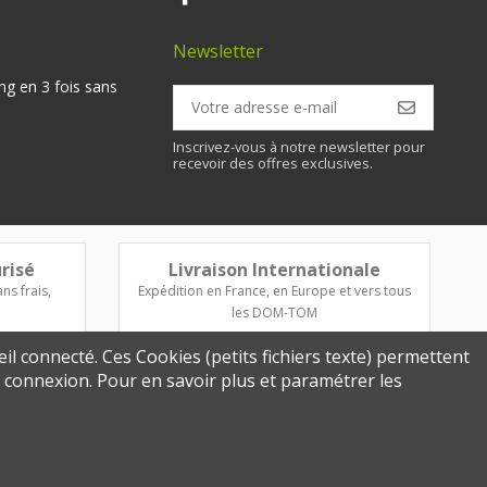
Newsletter
ng en 3 fois sans
Inscrivez-vous à notre newsletter pour
recevoir des offres exclusives.
risé
Livraison Internationale
ns frais,
Expédition en France, en Europe et vers tous
les DOM-TOM
eil connecté. Ces Cookies (petits fichiers texte) permettent
re connexion. Pour en savoir plus et paramétrer les