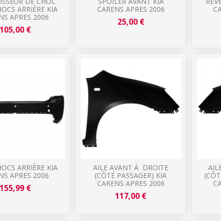
ISSEUR DE CHOC
SPOILER AVANT KIA
REV
OCS ARRIÈRE KIA
CARENS APRES 2006
CA
NS APRES 2006
25,00 €
105,00 €
OCS ARRIÈRE KIA
AILE AVANT À DROITE
AIL
NS APRES 2006
(CÔTÉ PASSAGER) KIA
(CÔT
CARENS APRES 2006
CA
155,99 €
117,00 €