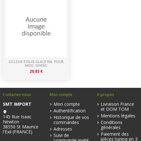
GICLEUR ESSUIE-GLACE KIA. POUR
MOD. DIVERS
20,83 €
Contactez-nous
Mon compte
A propos
SMT IMPORT
Mon compte
Livraison France
et DOM TOM
Authentification
Mentions légales
145 Rue Isaac
Historique de vos
Newton
commandes
Conditions
38550 St Maurice
générales
Adresses
l'Exil (FRANCE)
Paiement des
Suivi de
pièces tuning en 3
commande invité