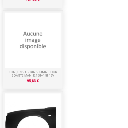
CONDENSEUR KIA SHUMA. POUR
BOÀ®TE MAN. E.1.5I+1.8I 16V
95,83 €