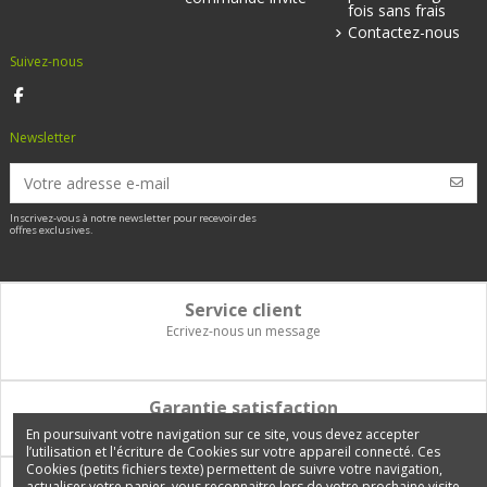
fois sans frais
Contactez-nous
Suivez-nous
Newsletter
Inscrivez-vous à notre newsletter pour recevoir des
offres exclusives.
Service client
Ecrivez-nous un message
Garantie satisfaction
Vous disposez de 14 jours pour changer d'avis et être remboursé
En poursuivant votre navigation sur ce site, vous devez accepter
l’utilisation et l'écriture de Cookies sur votre appareil connecté. Ces
Cookies (petits fichiers texte) permettent de suivre votre navigation,
Paiement 100% sécurisé
actualiser votre panier, vous reconnaitre lors de votre prochaine visite