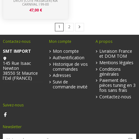
DROIT (CÔTÉ PASSAGER) KIA
CARNIVAL I 99-00
47,00 €
1
2
Contactez-nous
Mon compte
A propos
SMT IMPORT
Mon compte
Livraison France
et DOM TOM
Authentification
Mentions légales
145 Rue Isaac
Historique de vos
Newton
commandes
Conditions
38550 St Maurice
générales
Adresses
l'Exil (FRANCE)
Paiement des
Suivi de
pièces tuning en 3
commande invité
fois sans frais
Contactez-nous
Suivez-nous
Newsletter