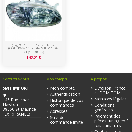
PROJECTEUR PRINCIPAL DROIT
(CÔTÉ PASSAGER) KIA SHUMA I 98-
01 (4 PORTES)
143,01 €
Contactez-nous
Mon compte
A propos
SMT IMPORT
Mon compte
Livraison France
et DOM TOM
Authentification
Mentions légales
145 Rue Isaac
Historique de vos
Newton
commandes
Conditions
38550 St Maurice
générales
Adresses
l'Exil (FRANCE)
Paiement des
Suivi de
pièces tuning en 3
commande invité
fois sans frais
Contactez-nous