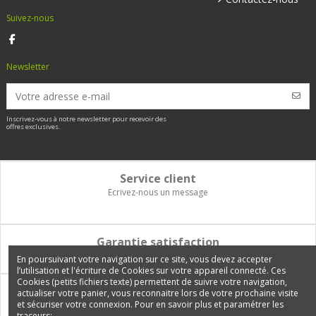
Suivez-nous
Newsletter
Inscrivez-vous à notre newsletter pour recevoir des
offres exclusives.
Service client
Ecrivez-nous un message
Garantie satisfaction
Vous disposez de 14 jours pour changer d'avis et être remboursé
En poursuivant votre navigation sur ce site, vous devez accepter
l’utilisation et l'écriture de Cookies sur votre appareil connecté. Ces
Cookies (petits fichiers texte) permettent de suivre votre navigation,
Paiement 100% sécurisé
actualiser votre panier, vous reconnaitre lors de votre prochaine visite
et sécuriser votre connexion. Pour en savoir plus et paramétrer les
Carte bancaire, PayPal, 3 fois sans frais, virement bancaire
traceurs: