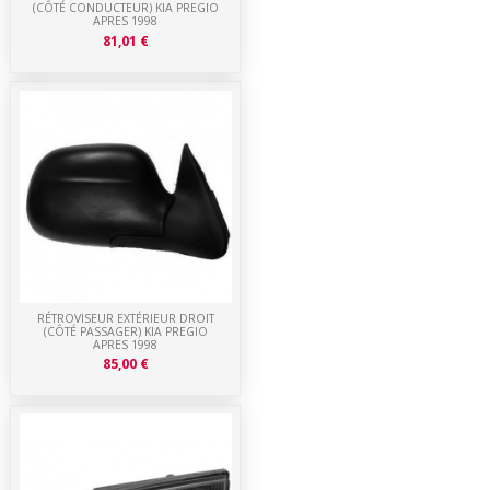
(CÔTÉ CONDUCTEUR) KIA PREGIO
APRES 1998
81,01 €
RÉTROVISEUR EXTÉRIEUR DROIT
(CÔTÉ PASSAGER) KIA PREGIO
APRES 1998
85,00 €