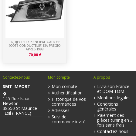
PROJECTEUR PRINCIPAL GAUCHE
(CÔTÉ CONDUCTEUR) KIA PREGIO
APRES 1998
70,00 €
Contactez-nous
Mon compte
A propos
SMT IMPORT
Mon compte
Livraison France
et DOM TOM
Authentification
Mentions légales
145 Rue Isaac
Historique de vos
Newton
commandes
Conditions
38550 St Maurice
générales
Adresses
l'Exil (FRANCE)
Paiement des
Suivi de
pièces tuning en 3
commande invité
fois sans frais
Contactez-nous