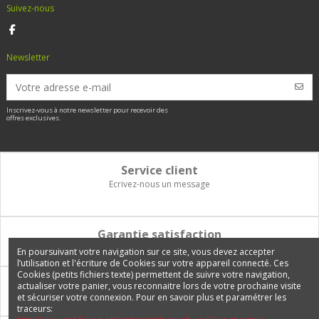
Suivez-nous
Newsletter
Inscrivez-vous à notre newsletter pour recevoir des
offres exclusives.
Service client
Ecrivez-nous un message
Garantie satisfaction
Vous disposez de 14 jours pour changer d'avis et être remboursé
En poursuivant votre navigation sur ce site, vous devez accepter
l’utilisation et l'écriture de Cookies sur votre appareil connecté. Ces
Cookies (petits fichiers texte) permettent de suivre votre navigation,
Paiement 100% sécurisé
actualiser votre panier, vous reconnaitre lors de votre prochaine visite
et sécuriser votre connexion. Pour en savoir plus et paramétrer les
Carte bancaire, PayPal, 3 fois sans frais, virement bancaire
traceurs: