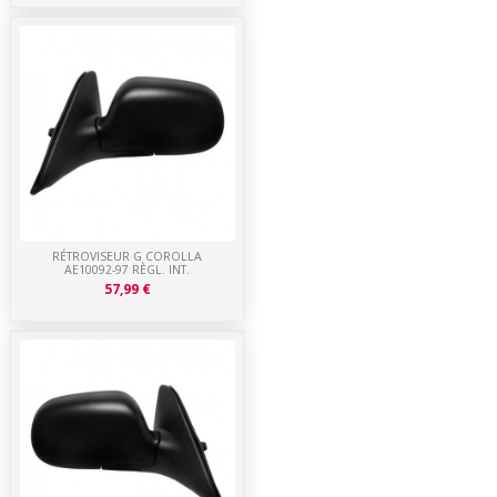
RÉTROVISEUR G COROLLA
AE10092-97 RÈGL. INT.
57,99 €