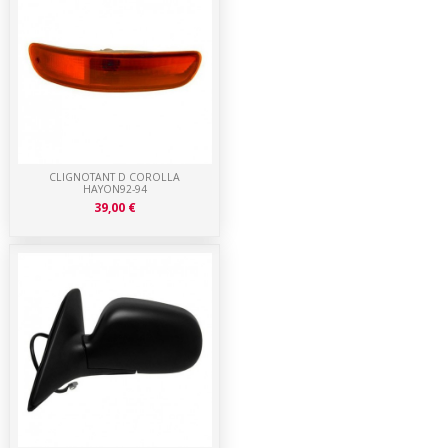
CLIGNOTANT D COROLLA
HAYON92-94
39,00 €