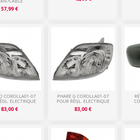
AN./CABLE
57,99 €
D COROLLA01-07
PHARE G COROLLA01-07
RÉ
ÈGL. ELECTRIQUE
POUR RÈGL. ELECTRIQUE
CO
83,00 €
83,00 €