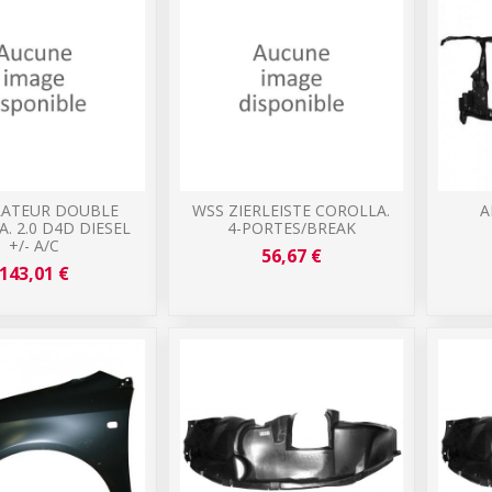
LATEUR DOUBLE
WSS ZIERLEISTE COROLLA.
A
. 2.0 D4D DIESEL
4-PORTES/BREAK
+/- A/C
56,67 €
143,01 €