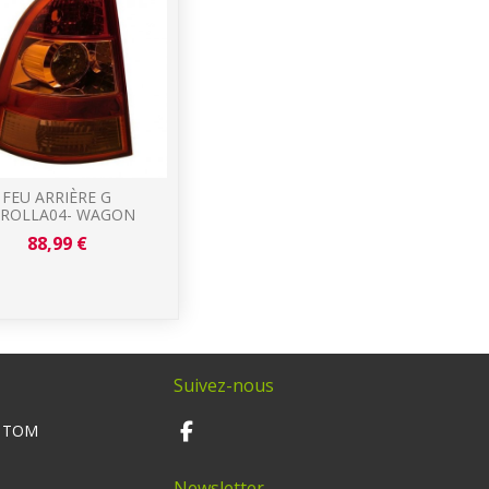
FEU ARRIÈRE G
ROLLA04- WAGON
88,99 €
Suivez-nous
M TOM
Newsletter