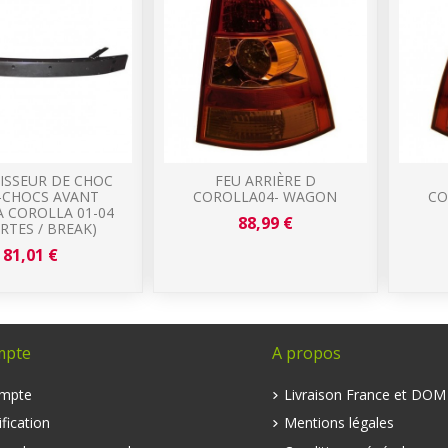
ISSEUR DE CHOC
FEU ARRIÈRE D
-CHOCS AVANT
COROLLA04- WAGON
CO
 COROLLA 01-04
88,99 €
ORTES / BREAK)
81,01 €
mpte
A propos
mpte
Livraison France et DO
fication
Mentions légales