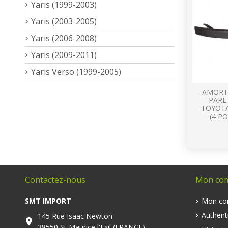
Yaris (1999-2003)
Yaris (2003-2005)
Yaris (2006-2008)
Yaris (2009-2011)
Yaris Verso (1999-2005)
AMORT
PARE
TOYOTA
(4 P
Contactez-nous
Mon co
SMT IMPORT
Mon co
Authenti
145 Rue Isaac Newton
38550 St Maurice l'Exil (FRANCE)