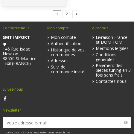
1
2
Contactez-nous
Mon compte
A propos
SMT IMPORT
Mon compte
Livraison France
et DOM TOM
Authentification
Mentions légales
145 Rue Isaac
Historique de vos
Newton
commandes
Conditions
38550 St Maurice
générales
Adresses
l'Exil (FRANCE)
Paiement des
Suivi de
pièces tuning en 3
commande invité
fois sans frais
Contactez-nous
Suivez-nous
Newsletter
Inscrivez-vous à notre newsletter pour recevoir des