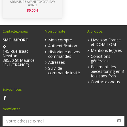
ARMATURE AVANT TOYOTA RAV
400-03
80,00 €
Contactez-nous
Mon compte
A propos
SMT IMPORT
Mon compte
Livraison France
et DOM TOM
Authentification
Mentions légales
145 Rue Isaac
Historique de vos
Newton
commandes
Conditions
38550 St Maurice
générales
Adresses
l'Exil (FRANCE)
Paiement des
Suivi de
pièces tuning en 3
commande invité
fois sans frais
Contactez-nous
Suivez-nous
Newsletter