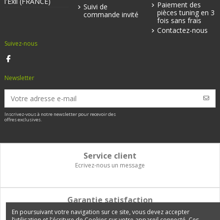
l'Exil (FRANCE)
Paiement des
Suivi de
pièces tuning en 3
commande invité
fois sans frais
Contactez-nous
Suivez-nous
Newsletter
Inscrivez-vous à notre newsletter pour recevoir des
offres exclusives.
Service client
Ecrivez-nous un message
Garantie satisfaction
Vous disposez de 14 jours pour changer d'avis et être remboursé
En poursuivant votre navigation sur ce site, vous devez accepter
l’utilisation et l'écriture de Cookies sur votre appareil connecté. Ces