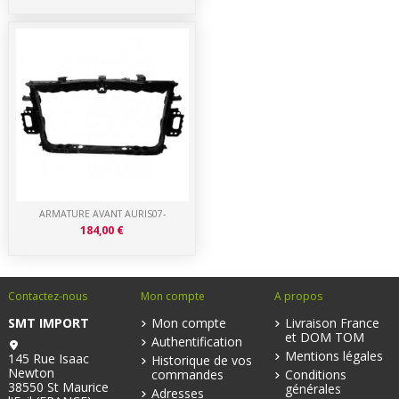
ARMATURE AVANT AURIS07-
184,00 €
Contactez-nous
Mon compte
A propos
SMT IMPORT
Mon compte
Livraison France
et DOM TOM
Authentification
Mentions légales
145 Rue Isaac
Historique de vos
Newton
commandes
Conditions
38550 St Maurice
générales
Adresses