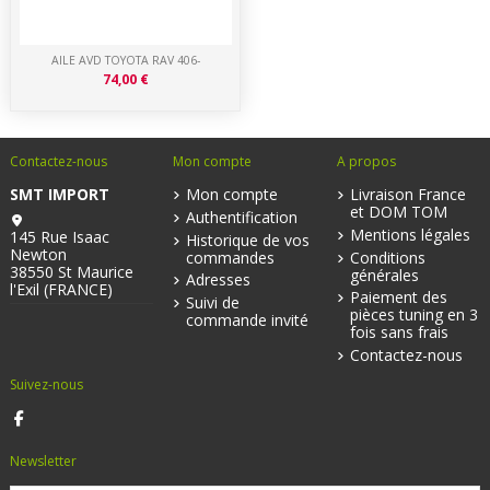
AILE AVD TOYOTA RAV 406-
74,00 €
Contactez-nous
Mon compte
A propos
SMT IMPORT
Mon compte
Livraison France
et DOM TOM
Authentification
Mentions légales
145 Rue Isaac
Historique de vos
Newton
commandes
Conditions
38550 St Maurice
générales
Adresses
l'Exil (FRANCE)
Paiement des
Suivi de
pièces tuning en 3
commande invité
fois sans frais
Contactez-nous
Suivez-nous
Newsletter