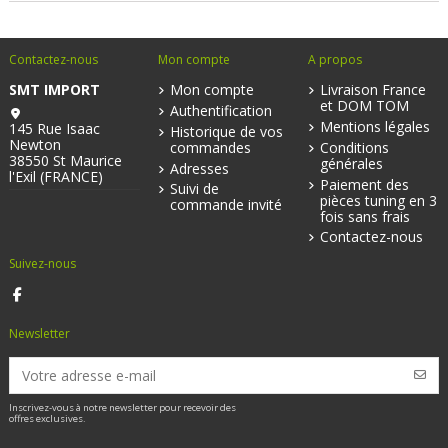
Contactez-nous
Mon compte
A propos
SMT IMPORT
Mon compte
Livraison France
et DOM TOM
Authentification
Mentions légales
145 Rue Isaac
Historique de vos
Newton
commandes
Conditions
38550 St Maurice
générales
Adresses
l'Exil (FRANCE)
Paiement des
Suivi de
pièces tuning en 3
commande invité
fois sans frais
Contactez-nous
Suivez-nous
Newsletter
Inscrivez-vous à notre newsletter pour recevoir des
offres exclusives.