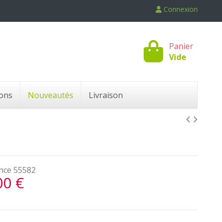
Connexion
Panier
Vide
ons
Nouveautés
Livraison
nce
55582
00 €