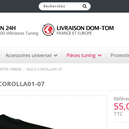
Accessoires universel
Pièces tuning
Promoti
RTES / BREAK
AILE D COROLLA01-07
 COROLLA01-07
Référe
55,
TTC