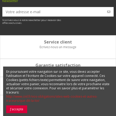
Newsletter
Inscrivez-vous à notre newsletter pour recevoir des
offres exclusives.
Service client
Ecrivez-nous un message
Garantie satisfaction
Vous disposez de 14 jours pour changer d'avis et être remboursé
En poursuivant votre navigation sur ce site, vous devez accepter
l’utilisation et l'écriture de Cookies sur votre appareil connecté. Ces
Cookies (petits fichiers texte) permettent de suivre votre navigation,
Paiement 100% sécurisé
actualiser votre panier, vous reconnaitre lors de votre prochaine visite
et sécuriser votre connexion. Pour en savoir plus et paramétrer les
Carte bancaire, PayPal, 3 fois sans frais, virement bancaire
traceurs:
http://www.cnil.fr/vos-obligations/sites-web-cookies-et-autres-
traceurs/que-dit-la-loi/
Livraison Internationale
Expédition en France, en Europe et vers tous les DOM-TOM
J'accepte
© 2026 Europetuning.com