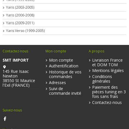
Yaris (2003-2005)
Yaris (2006-2008)
Yaris (2009-2011)
Yaris Verso (1999-2005)
Contactez-nous
Mon compte
A propos
SMT IMPORT
Mon compte
Livraison France
et DOM TOM
Authentification
Mentions légales
145 Rue Isaac
Historique de vos
Newton
commandes
Conditions
38550 St Maurice
générales
Adresses
l'Exil (FRANCE)
Paiement des
Suivi de
pièces tuning en 3
commande invité
fois sans frais
Contactez-nous
Suivez-nous