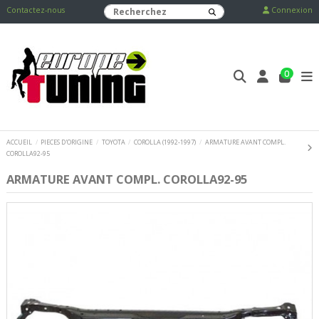
Contactez-nous
Connexion
0
ACCUEIL
PIECES D'ORIGINE
TOYOTA
COROLLA (1992-1997)
ARMATURE AVANT COMPL.
COROLLA92-95
ARMATURE AVANT COMPL. COROLLA92-95