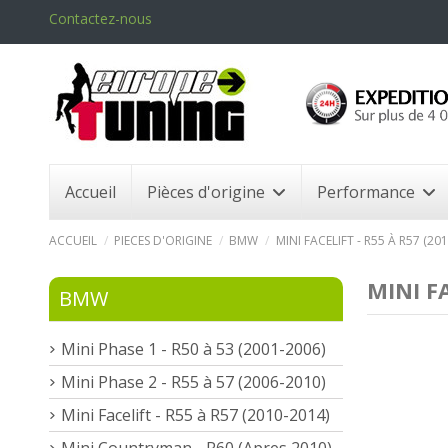
Contactez-nous
Accueil
Pièces d'origine
Performance
ACCUEIL
PIECES D'ORIGINE
BMW
MINI FACELIFT - R55 À R57 (20
MINI FA
BMW
Mini Phase 1 - R50 à 53 (2001-2006)
Mini Phase 2 - R55 à 57 (2006-2010)
Mini Facelift - R55 à R57 (2010-2014)
Mini Countryman - R60 (Apres 2010)