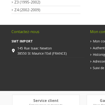
Z3 (1995-2002)
Z4 (2002-2009)
Contactez-nous
Mon co
SMT IMPORT
Mon co
Authenti
145 Rue Isaac Newton
38550 St Maurice l'Exil (FRANCE)
Histori
Adresse
Suivi d
Service client
Ga