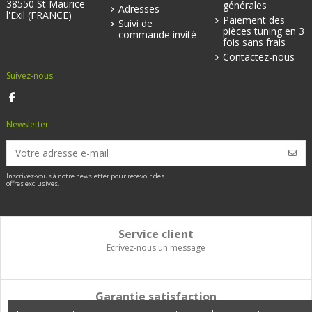
38550 St Maurice
générales
Adresses
l'Exil (FRANCE)
Paiement des
Suivi de
pièces tuning en 3
commande invité
fois sans frais
Contactez-nous
Suivez-nous
Newsletter
Inscrivez-vous à notre newsletter pour recevoir des
offres exclusives.
Service client
Ecrivez-nous un message
Garantie satisfaction
Vous disposez de 14 jours pour changer d'avis et être remboursé