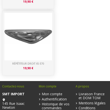
19,90 €
RÉPÉTITEUR DROIT X5 E70
19,90 €
Contactez-nous
Mon compte
A propos
SMT IMPORT
Mon compte
Livraison France
et DOM TOM
Authentification
Mentions légales
145 Rue Isaac
Historique de vos
Newton
commandes
Conditions