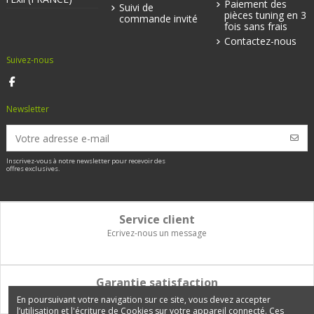
Paiement des
Suivi de
pièces tuning en 3
commande invité
fois sans frais
Contactez-nous
Suivez-nous
Newsletter
Inscrivez-vous à notre newsletter pour recevoir des
offres exclusives.
Service client
Ecrivez-nous un message
Garantie satisfaction
Vous disposez de 14 jours pour changer d'avis et être remboursé
En poursuivant votre navigation sur ce site, vous devez accepter
l’utilisation et l'écriture de Cookies sur votre appareil connecté. Ces