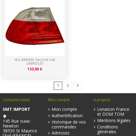
FEU ARRIÈRE GAUCHE E46
CABRIOLET
133,00 €
1
2
Contactez-nous
Mon compte
A propos
SMT IMPORT
Mon compte
Livraison France
et DOM TOM
Authentification
Mentions légales
145 Rue Isaac
Historique de vos
Newton
commandes
Conditions
38550 St Maurice
générales
Adresses
l'Exil (FRANCE)