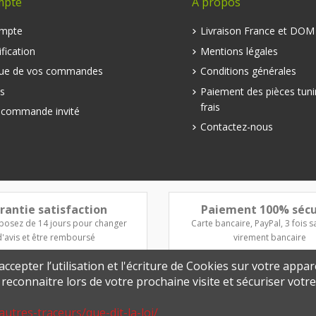
mpte
A propos
mpte
Livraison France et DO
fication
Mentions légales
que de vos commandes
Conditions générales
s
Paiement des pièces tuni
frais
e commande invité
Contactez-nous
rantie satisfaction
Paiement 100% sécu
posez de 14 jours pour changer
Carte bancaire, PayPal, 3 fois sa
d'avis et être remboursé
virement bancaire
ccepter l’utilisation et l'écriture de Cookies sur votre appar
s reconnaitre lors de votre prochaine visite et sécuriser vot
autres-traceurs/que-dit-la-loi/