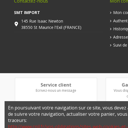
Contactez-nous
Mon co
SMT IMPORT
Mon co
Authenti
145 Rue Isaac Newton
38550 St Maurice l'Exil (FRANCE)
Histori
Adresse
Suivi d
Service client
Ga
Ecrivez-nous un message
Vous dis
En poursuivant votre navigation sur ce site, vous devez a
de suivre votre navigation, actualiser votre panier, vou
traceurs:
http://www.cnil.fr/vos-obligations/sites-web-cookies-et-