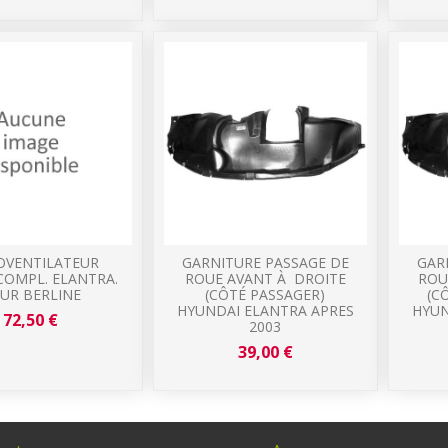
VENTILATEUR
GARNITURE PASSAGE DE
GAR
COMPL. ELANTRA.
ROUE AVANT À DROITE
ROU
UR BERLINE
(CÔTÉ PASSAGER)
(C
HYUNDAI ELANTRA APRES
HYUN
72,50 €
2003
39,00 €