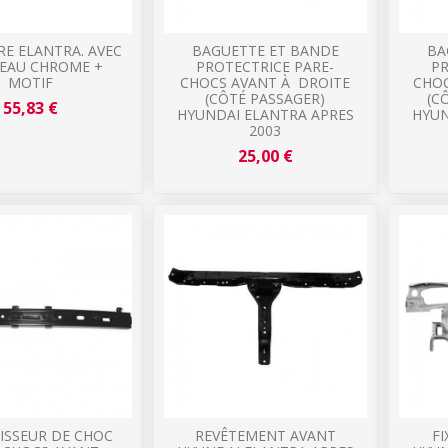
E ELANTRA. AVEC
BAGUETTE ET BANDE
BA
EAU CHROME +
PROTECTRICE PARE-
PR
MOTIF
CHOCS AVANT À DROITE
CHOC
(CÔTÉ PASSAGER)
(C
55,83 €
HYUNDAI ELANTRA APRES
HYUN
2003
25,00 €
ISSEUR DE CHOC
REVÊTEMENT AVANT
F