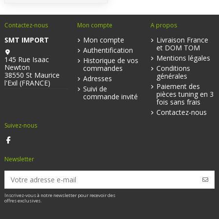
Contactez-nous
Mon compte
A propos
SMT IMPORT
Mon compte
Livraison France
et DOM TOM
Authentification
Mentions légales
145 Rue Isaac
Historique de vos
Newton
commandes
Conditions
38550 St Maurice
générales
Adresses
l'Exil (FRANCE)
Paiement des
Suivi de
pièces tuning en 3
commande invité
fois sans frais
Contactez-nous
Suivez-nous
Newsletter
Inscrivez-vous à notre newsletter pour recevoir des
offres exclusives.