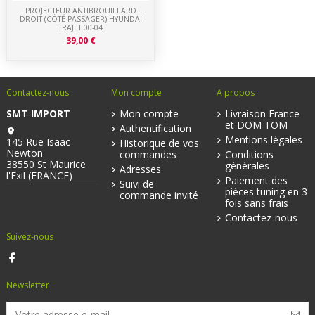
PROJECTEUR ANTIBROUILLARD
DROIT (CÔTÉ PASSAGER) HYUNDAI
TRAJET 00-04
39,00 €
Contactez-nous
Mon compte
A propos
SMT IMPORT
Mon compte
Livraison France
et DOM TOM
Authentification
Mentions légales
145 Rue Isaac
Historique de vos
Newton
commandes
Conditions
38550 St Maurice
générales
Adresses
l'Exil (FRANCE)
Paiement des
Suivi de
pièces tuning en 3
commande invité
fois sans frais
Contactez-nous
Suivez-nous
Newsletter