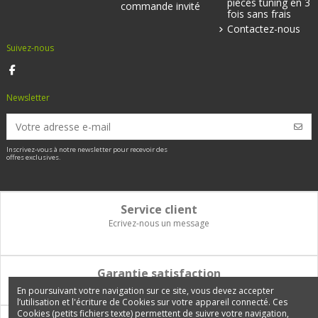
pièces tuning en 3
commande invité
fois sans frais
Contactez-nous
Suivez-nous
Newsletter
Inscrivez-vous à notre newsletter pour recevoir des
offres exclusives.
Service client
Ecrivez-nous un message
Garantie satisfaction
Vous disposez de 14 jours pour changer d'avis et être remboursé
En poursuivant votre navigation sur ce site, vous devez accepter
l’utilisation et l'écriture de Cookies sur votre appareil connecté. Ces
Cookies (petits fichiers texte) permettent de suivre votre navigation,