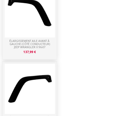
ÉLARGISSEMENT AILE AVANT À
GAUCHE (CÔTÉ CONDUCTEUR)
JEEP WRANGLER II 96-07
137,99 €