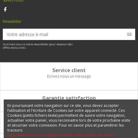
Suivez-nous
Newsletter
Inscrivez-vous à notre newsletter pour recevoir des
offres exclusives.
Service client
Ecrivez-nous un message
Garantie satisfaction
Vous disposez de 14 jours pour changer d'avis et être remboursé
En poursuivant votre navigation sur ce site, vous devez accepter
l’utilisation et l'écriture de Cookies sur votre appareil connecté. Ces
Cookies (petits fichiers texte) permettent de suivre votre navigation,
Paiement 100% sécurisé
actualiser votre panier, vous reconnaitre lors de votre prochaine visite
et sécuriser votre connexion. Pour en savoir plus et paramétrer les
Carte bancaire, PayPal, 3 fois sans frais, virement bancaire
traceurs:
http://www.cnil.fr/vos-obligations/sites-web-cookies-et-autres-