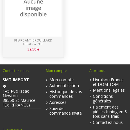
PHARE ANTI BROUILLARD
DROIT/G. H11
32,50 €
Contactez-nous
Mon compte
A propos
SMT IMPORT
Mon compte
Livraison France
et DOM TOM
Authentification
Mentions légales
145 Rue Isaac
Historique de vos
Newton
commandes
Conditions
38550 St Maurice
générales
Adresses
l'Exil (FRANCE)
Paiement des
Suivi de
pièces tuning en 3
commande invité
fois sans frais
Contactez-nous