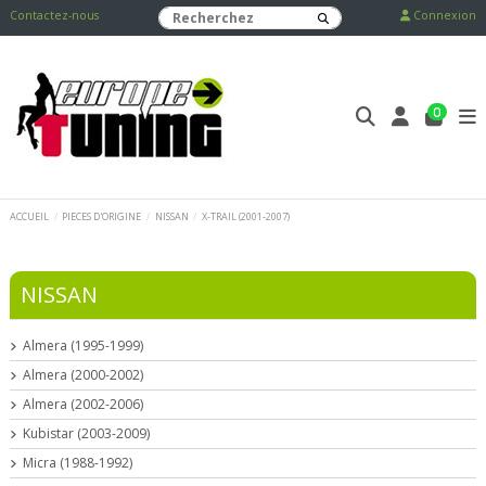
Contactez-nous
Connexion
0
ACCUEIL
PIECES D'ORIGINE
NISSAN
X-TRAIL (2001-2007)
NISSAN
Almera (1995-1999)
Almera (2000-2002)
Almera (2002-2006)
Kubistar (2003-2009)
Micra (1988-1992)