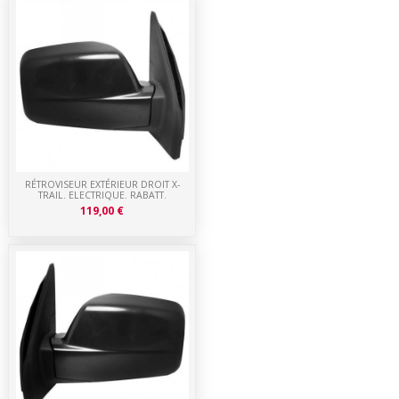
RÉTROVISEUR EXTÉRIEUR DROIT X-
TRAIL. ELECTRIQUE. RABATT.
119,00 €