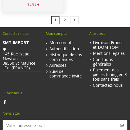
95,83 €
1
2
Contactez-nous
Mon compte
A propos
SMT IMPORT
Mon compte
Livraison France
et DOM TOM
Authentification
Mentions légales
145 Rue Isaac
Historique de vos
Newton
commandes
Conditions
38550 St Maurice
générales
Adresses
l'Exil (FRANCE)
Paiement des
Suivi de
pièces tuning en 3
commande invité
fois sans frais
Contactez-nous
Suivez-nous
Newsletter