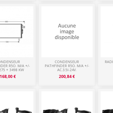
ONDENSEUR
CONDENSEUR
RAD
DER R5O. M/A +/-
PATHFINDER R5O. M/A +/-
275 + 3498 KW
AC.3.5I-24V.
168,00 €
200,84 €