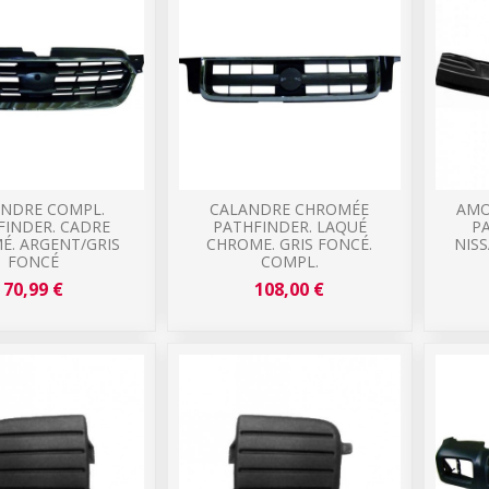
ANDRE COMPL.
CALANDRE CHROMÉE
AMO
FINDER. CADRE
PATHFINDER. LAQUÉ
P
É. ARGENT/GRIS
CHROME. GRIS FONCÉ.
NIS
FONCÉ
COMPL.
70,99 €
108,00 €