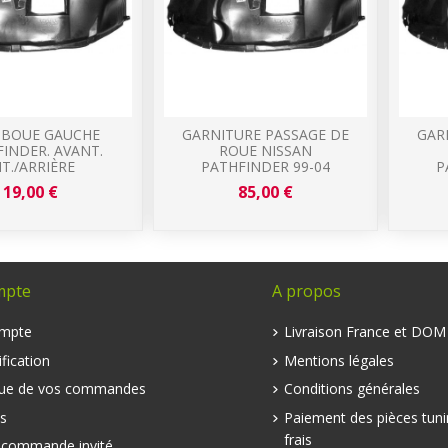
 BOUE GAUCHE
GARNITURE PASSAGE DE
GAR
INDER. AVANT.
ROUE NISSAN
NT./ARRIÈRE
PATHFINDER 99-04
P
19,00 €
85,00 €
mpte
A propos
mpte
Livraison France et DO
fication
Mentions légales
que de vos commandes
Conditions générales
s
Paiement des pièces tuni
frais
e commande invité