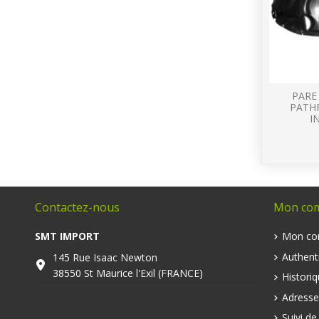
PARE
PATHF
I
Contactez-nous
Mon co
SMT IMPORT
Mon co
Authenti
145 Rue Isaac Newton
38550 St Maurice l'Exil (FRANCE)
Histori
Adresse
Suivi d