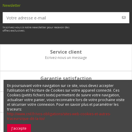
Newsletter
Inscrivez-vous à notre newsletter pour recevoir des
offres exclusives.
Service client
Ecrivez-nous un message
Garantie satisfaction
Vous disposez de 14 jours pour changer d'avis et être remboursé
En poursuivant votre navigation sur ce site, vous devez accepter
l’utilisation et l'écriture de Cookies sur votre appareil connecté. Ces
Cookies (petits fichiers texte) permettent de suivre votre navigation,
Paiement 100% sécurisé
actualiser votre panier, vous reconnaitre lors de votre prochaine visite
et sécuriser votre connexion. Pour en savoir plus et paramétrer les
Carte bancaire, PayPal, 3 fois sans frais, virement bancaire
traceurs:
http://www.cnil.fr/vos-obligations/sites-web-cookies-et-autres-
traceurs/que-dit-la-loi/
Livraison Internationale
Expédition en France, en Europe et vers tous les DOM-TOM
J'accepte