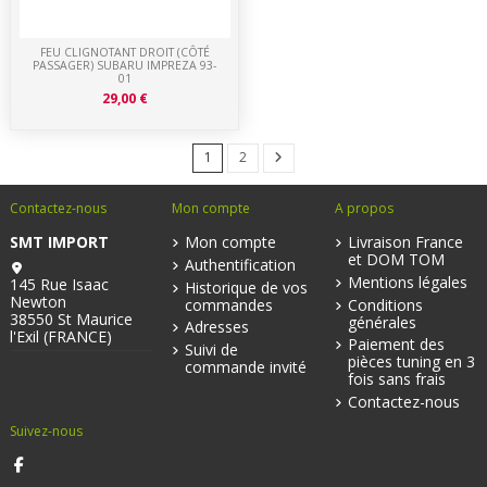
FEU CLIGNOTANT DROIT (CÔTÉ
PASSAGER) SUBARU IMPREZA 93-
01
29,00 €
1
2
Contactez-nous
Mon compte
A propos
SMT IMPORT
Mon compte
Livraison France
et DOM TOM
Authentification
Mentions légales
145 Rue Isaac
Historique de vos
Newton
commandes
Conditions
38550 St Maurice
générales
Adresses
l'Exil (FRANCE)
Paiement des
Suivi de
pièces tuning en 3
commande invité
fois sans frais
Contactez-nous
Suivez-nous