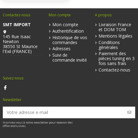
Contactez-nous
Mon compte
A propos
SMT IMPORT
Mon compte
Livraison France
et DOM TOM
Authentification
Mentions légales
145 Rue Isaac
Historique de vos
Newton
commandes
Conditions
38550 St Maurice
générales
Adresses
l'Exil (FRANCE)
Paiement des
Suivi de
pièces tuning en 3
commande invité
fois sans frais
Contactez-nous
Suivez-nous
Newsletter
Inscrivez-vous à notre newsletter pour recevoir des
offres exclusives.