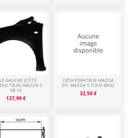
ILE GAUCHE (CÔTÉ
DÉSHYDRATEUR MAZDA
DUCTEUR) MAZDA 5
3/5. MAZDA 5 TOUS MOD.
08-10
32,50 €
137,99 €