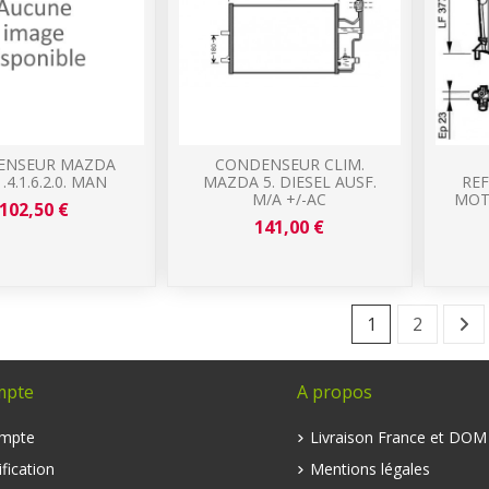
ENSEUR MAZDA
CONDENSEUR CLIM.
1.4.1.6.2.0. MAN
MAZDA 5. DIESEL AUSF.
RE
M/A +/-AC
MOT
102,50 €
141,00 €
1
2
mpte
A propos
mpte
Livraison France et DO
fication
Mentions légales