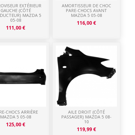
OVISEUR EXTÉRIEUR
AMORTISSEUR DE CHOC
GAUCHE (CÔTÉ
PARE-CHOCS AVANT
DUCTEUR) MAZDA 5
MAZDA 5 05-08
05-08
116,00 €
111,00 €
RE-CHOCS ARRIÈRE
AILE DROIT (CÔTÉ
MAZDA 5 05-08
PASSAGER) MAZDA 5 08-
10
125,00 €
119,99 €