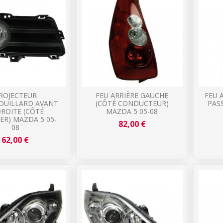
ROJECTEUR
FEU ARRIÈRE GAUCHE
FEU 
OUILLARD AVANT
(CÔTÉ CONDUCTEUR)
PAS
ROITE (CÔTÉ
MAZDA 5 05-08
ER) MAZDA 5 05-
82,00 €
08
62,00 €