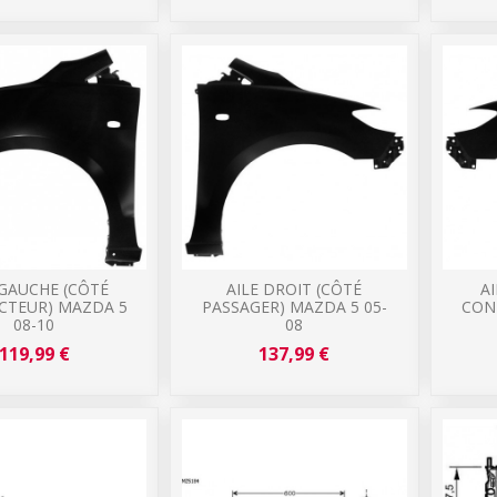
 GAUCHE (CÔTÉ
AILE DROIT (CÔTÉ
A
TEUR) MAZDA 5
PASSAGER) MAZDA 5 05-
CON
08-10
08
119,99 €
137,99 €