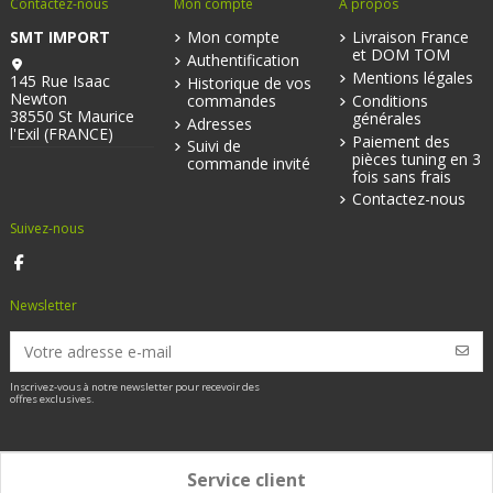
Contactez-nous
Mon compte
A propos
SMT IMPORT
Mon compte
Livraison France
et DOM TOM
Authentification
Mentions légales
145 Rue Isaac
Historique de vos
Newton
commandes
Conditions
38550 St Maurice
générales
Adresses
l'Exil (FRANCE)
Paiement des
Suivi de
pièces tuning en 3
commande invité
fois sans frais
Contactez-nous
Suivez-nous
Newsletter
Inscrivez-vous à notre newsletter pour recevoir des
offres exclusives.
Service client