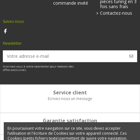
pièces tuning en 3
commande invité
fois sans frais
Contactez-nous
Suivez-nous
Newsletter
Inscrivez-vous à notre newsletter pour recevoir des
offres exclusives.
Service client
Ecrivez-nous un message
Garantie satisfaction
Vous disposez de 14 jours pour changer d'avis et être remboursé
En poursuivant votre navigation sur ce site, vous devez accepter
l’utilisation et l'écriture de Cookies sur votre appareil connecté. Ces
Cookies (petits fichiers texte) permettent de suivre votre navigation,