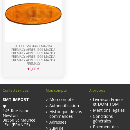
FEU CLIGNOTANT MAZDA
PREMACY APRES 1999 MAZDA
PREMACY APRES 1999 MAZDA
PREMACY APRES 1999 MAZDA
PREMACY APRES 1999 MAZDA
PREMACY
19,00 €
Contactez-nous
Mon compte
A propos
SMT IMPORT
Mon compte
Livraison France
et DOM TOM
Authentification
Mentions légales
145 Rue Isaac
Historique de vos
Newton
commandes
Conditions
38550 St Maurice
générales
Adresses
l'Exil (FRANCE)
Paiement des
Suivi de