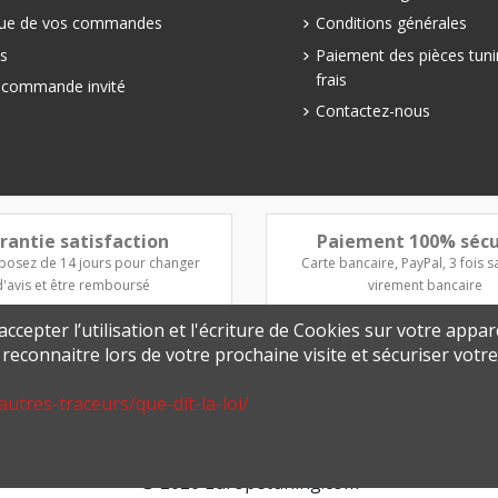
que de vos commandes
Conditions générales
s
Paiement des pièces tuni
frais
e commande invité
Contactez-nous
rantie satisfaction
Paiement 100% sécu
posez de 14 jours pour changer
Carte bancaire, PayPal, 3 fois sa
d'avis et être remboursé
virement bancaire
ccepter l’utilisation et l'écriture de Cookies sur votre appar
s reconnaitre lors de votre prochaine visite et sécuriser vot
autres-traceurs/que-dit-la-loi/
© 2026 Europetuning.com