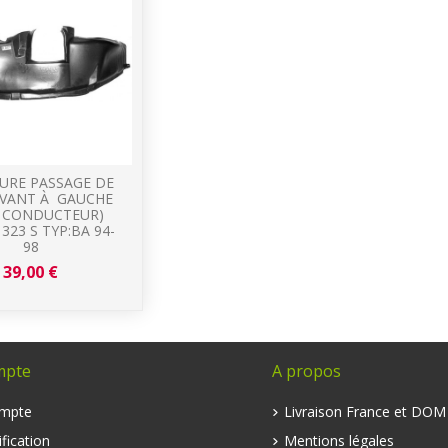
URE PASSAGE DE
AVANT À GAUCHE
É CONDUCTEUR)
323 S TYP:BA 94-
98
39,00 €
mpte
A propos
mpte
Livraison France et DO
fication
Mentions légales