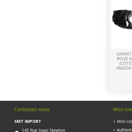
GARNIT
ROUE 
(CÔT
MAZDA 
Contactez-nous
Mon co
SMT IMPORT
Mon co
Authenti
145 Rue Isaac Newton