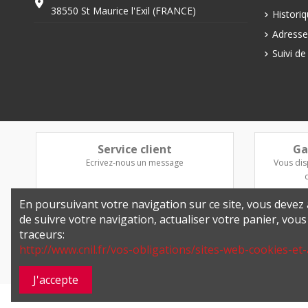
38550 St Maurice l'Exil (FRANCE)
Histori
Adresse
Suivi d
Service client
Ga
Ecrivez-nous un message
Vous dis
En poursuivant votre navigation sur ce site, vous devez a
de suivre votre navigation, actualiser votre panier, vou
traceurs:
http://www.cnil.fr/vos-obligations/sites-web-cookies-et-
J'accepte