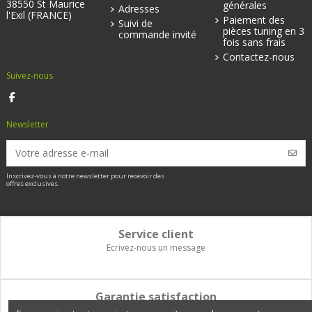
38550 St Maurice
générales
Adresses
l'Exil (FRANCE)
Paiement des
Suivi de
pièces tuning en 3
commande invité
fois sans frais
Contactez-nous
Suivez-nous
Newsletter
Inscrivez-vous à notre newsletter pour recevoir des
offres exclusives.
Service client
Ecrivez-nous un message
Garantie satisfaction
Vous disposez de 14 jours pour changer d'avis et être remboursé