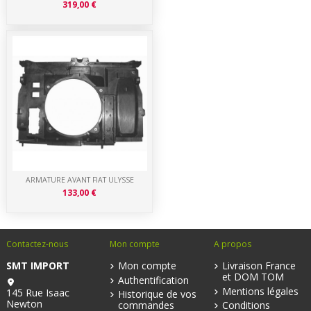
319,00 €
ARMATURE AVANT FIAT ULYSSE
133,00 €
Contactez-nous
Mon compte
A propos
SMT IMPORT
Mon compte
Livraison France
et DOM TOM
Authentification
Mentions légales
145 Rue Isaac
Historique de vos
Newton
commandes
Conditions