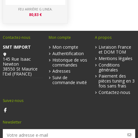
FEU ARRIÈRE G LINEA.
80,83 €
Contactez-nous
Mon compte
A propos
SMT IMPORT
Mon compte
Livraison France
et DOM TOM
Authentification
Mentions légales
145 Rue Isaac
Historique de vos
Newton
commandes
Conditions
38550 St Maurice
générales
Adresses
l'Exil (FRANCE)
Paiement des
Suivi de
pièces tuning en 3
commande invité
fois sans frais
Contactez-nous
Suivez-nous
Newsletter