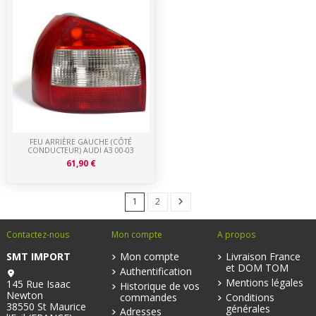
FEU ARRIÈRE GAUCHE (CÔTÉ
CONDUCTEUR) AUDI A3 00-03
61,90 €
1
2
Contactez-nous
Mon compte
A propos
SMT IMPORT
Mon compte
Livraison France
et DOM TOM
Authentification
Mentions légales
145 Rue Isaac
Historique de vos
Newton
commandes
Conditions
38550 St Maurice
générales
Adresses