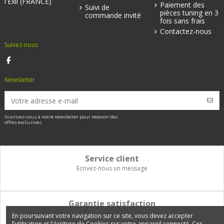
l'Exil (FRANCE)
Paiement des
Suivi de
pièces tuning en 3
commande invité
fois sans frais
Contactez-nous
Suivez-nous
Newsletter
Inscrivez-vous à notre newsletter pour recevoir des
offres exclusives.
Service client
Ecrivez-nous un message
Garantie satisfaction
Vous disposez de 14 jours pour changer d'avis et être remboursé
En poursuivant votre navigation sur ce site, vous devez accepter
l’utilisation et l'écriture de Cookies sur votre appareil connecté. Ces