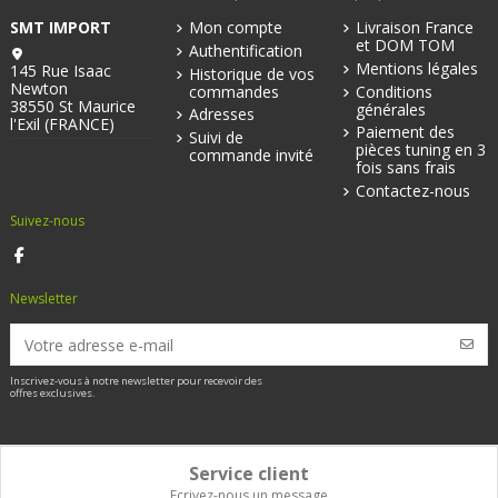
SMT IMPORT
Mon compte
Livraison France
et DOM TOM
Authentification
Mentions légales
145 Rue Isaac
Historique de vos
Newton
commandes
Conditions
38550 St Maurice
générales
Adresses
l'Exil (FRANCE)
Paiement des
Suivi de
pièces tuning en 3
commande invité
fois sans frais
Contactez-nous
Suivez-nous
Newsletter
Inscrivez-vous à notre newsletter pour recevoir des
offres exclusives.
Service client
Ecrivez-nous un message