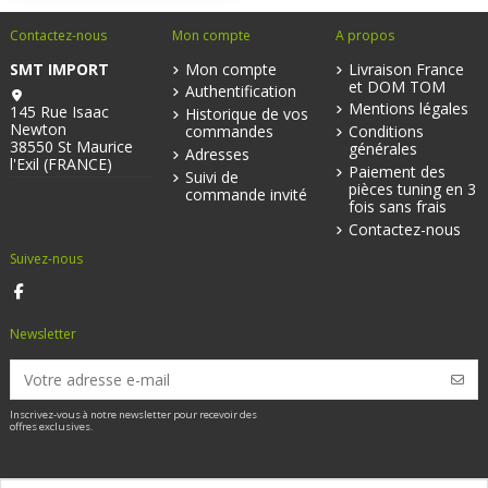
Contactez-nous
Mon compte
A propos
SMT IMPORT
Mon compte
Livraison France
et DOM TOM
Authentification
Mentions légales
145 Rue Isaac
Historique de vos
Newton
commandes
Conditions
38550 St Maurice
générales
Adresses
l'Exil (FRANCE)
Paiement des
Suivi de
pièces tuning en 3
commande invité
fois sans frais
Contactez-nous
Suivez-nous
Newsletter
Inscrivez-vous à notre newsletter pour recevoir des
offres exclusives.