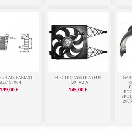
EUR AIR FABIA01-
ÉLECTRO-VENTILATEUR
GAR
83X191X64
FOXFABIA
R
P
199,00 €
145,00 €
ROO
SKOD
2006