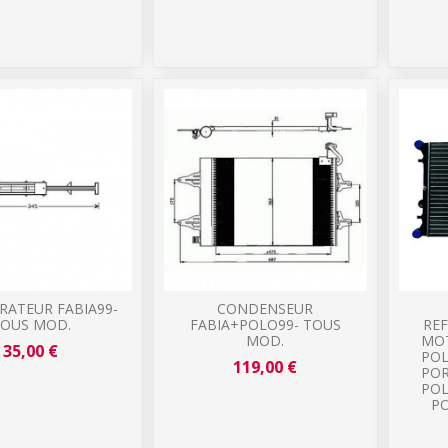
RATEUR FABIA99-
CONDENSEUR
OUS MOD.
FABIA+POLO99- TOUS
RE
MOD.
MO
35,00 €
POL
119,00 €
POR
POL
PO