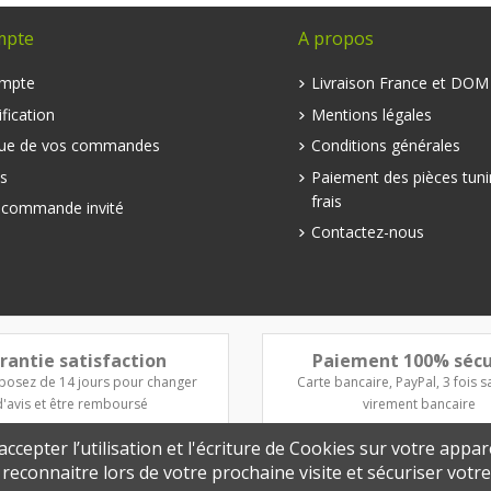
mpte
A propos
mpte
Livraison France et DO
fication
Mentions légales
que de vos commandes
Conditions générales
s
Paiement des pièces tuni
frais
e commande invité
Contactez-nous
rantie satisfaction
Paiement 100% sécu
posez de 14 jours pour changer
Carte bancaire, PayPal, 3 fois sa
d'avis et être remboursé
virement bancaire
ccepter l’utilisation et l'écriture de Cookies sur votre appar
s reconnaitre lors de votre prochaine visite et sécuriser vot