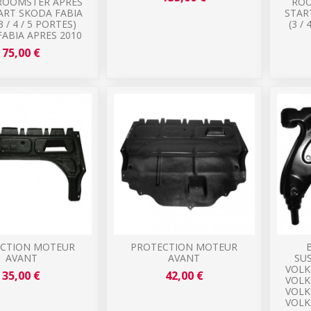
ROOMSTER APRES
ROO
ART SKODA FABIA
STAR
3 / 4 / 5 PORTES)
(3 /
ABIA APRES 2010
75,00 €
CTION MOTEUR
PROTECTION MOTEUR
AVANT
AVANT
SU
VOLK
35,00 €
42,00 €
VOLK
VOLK
VOLK