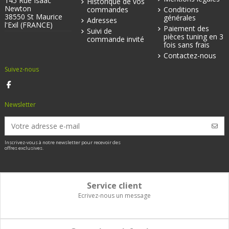
145 Rue Isaac
Historique de vos
Newton
commandes
Conditions
38550 St Maurice
générales
Adresses
l'Exil (FRANCE)
Paiement des
Suivi de
pièces tuning en 3
commande invité
fois sans frais
Contactez-nous
Suivez-nous
Newsletter
Inscrivez-vous à notre newsletter pour recevoir des
offres exclusives.
Service client
Ecrivez-nous un message