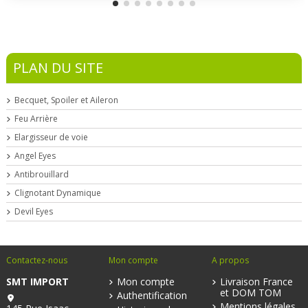
PLAN DU SITE
Becquet, Spoiler et Aileron
Feu Arrière
Elargisseur de voie
Angel Eyes
Antibrouillard
Clignotant Dynamique
Devil Eyes
Contactez-nous
Mon compte
A propos
SMT IMPORT
Mon compte
Livraison France
et DOM TOM
Authentification
Mentions légales