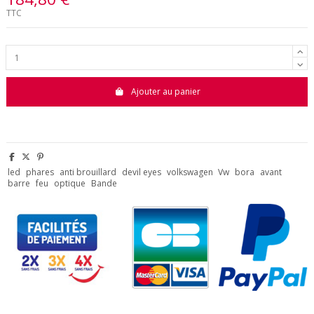
TTC
Ajouter au panier
led
phares
anti brouillard
devil eyes
volkswagen
Vw
bora
avant
barre
feu
optique
Bande