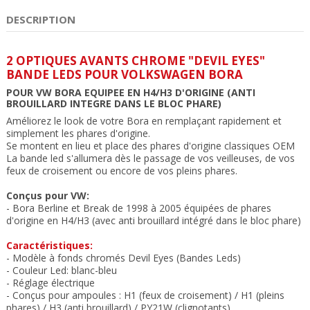
DESCRIPTION
2 OPTIQUES AVANTS CHROME "DEVIL EYES"
BANDE LEDS POUR VOLKSWAGEN BORA
POUR VW BORA EQUIPEE EN H4/H3 D'ORIGINE (ANTI
BROUILLARD INTEGRE DANS LE BLOC PHARE)
Améliorez le look de votre Bora en remplaçant rapidement et
simplement les phares d'origine.
Se montent en lieu et place des phares
d'origine classiques OEM
La bande led s'allumera dès le passage de vos veilleuses, de vos
feux de croisement ou encore de vos pleins phares.
Conçus pour VW:
- Bora Berline et Break de 1998 à 2005 équipées de phares
d'origine en H4/H3 (avec anti brouillard intégré dans le bloc phare)
Caractéristiques:
- Modèle à fonds chromés Devil Eyes (Bandes Leds)
-
Couleur Led: blanc-bleu
-
Réglage électrique
- Conçus pour ampoules : H1 (feux de croisement) / H1
(pleins
phares) /
H3 (anti brouillard) / PY21W (clignotants)