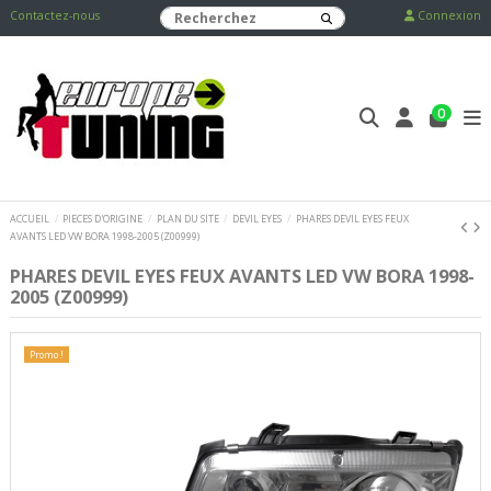
Contactez-nous
Connexion
0
ACCUEIL
PIECES D'ORIGINE
PLAN DU SITE
DEVIL EYES
PHARES DEVIL EYES FEUX
AVANTS LED VW BORA 1998-2005 (Z00999)
PHARES DEVIL EYES FEUX AVANTS LED VW BORA 1998-
2005 (Z00999)
Promo !