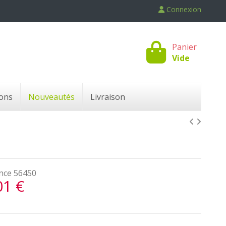
Connexion
Panier
Vide
ons
Nouveautés
Livraison
nce
56450
01 €