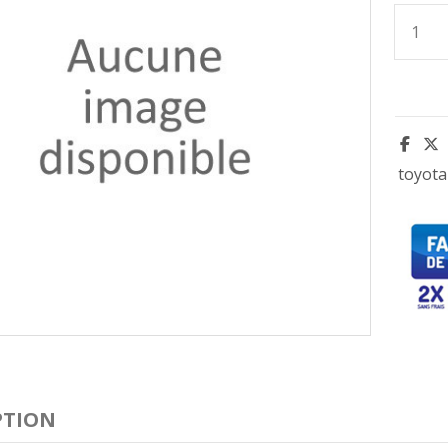
toyota
PTION