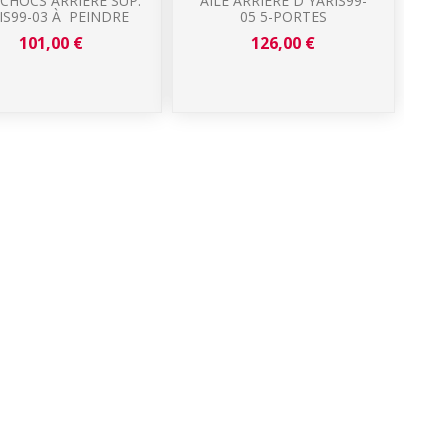
 CHOCS ARRIÈRE SUP.
AILE ARRIÈRE D YARIS99-
IS99-03 À PEINDRE
05 5-PORTES
YA
101,00 €
126,00 €