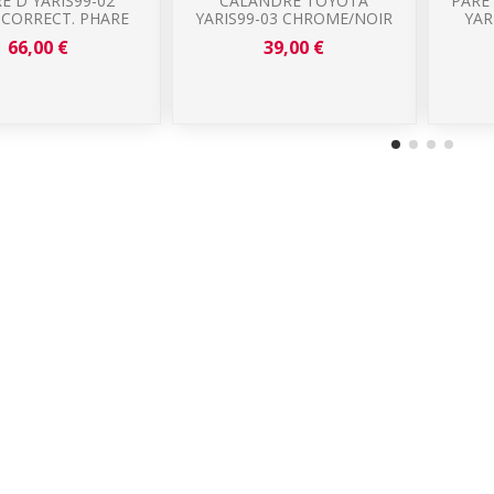
E D YARIS99-02
CALANDRE TOYOTA
PARE
CORRECT. PHARE
YARIS99-03 CHROME/NOIR
YAR
66,00 €
39,00 €